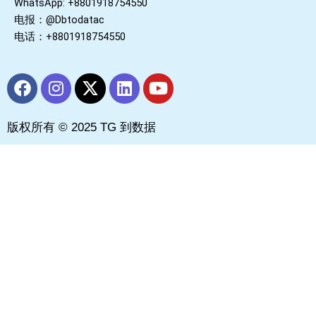
WhatsApp: +8801918754550
电报：@Dbtodatac
电话：+8801918754550
F
I
X
L
Y
a
n
-
i
o
c
s
t
n
u
版权所有 © 2025 TG 到数据
e
t
w
k
t
b
a
i
e
u
o
g
t
d
b
o
r
t
i
e
k
a
e
n
m
r