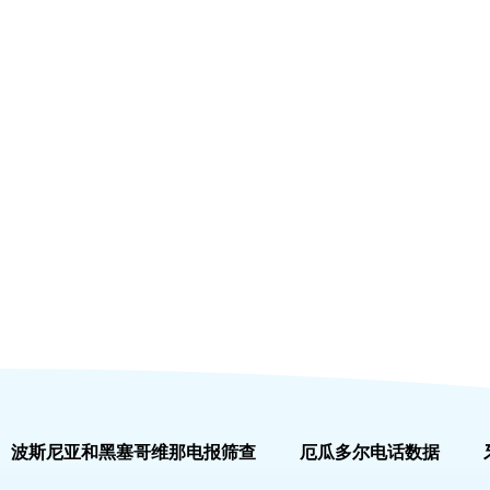
波斯尼亚和黑塞哥维那电报筛查
厄瓜多尔电话数据