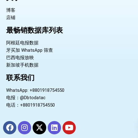
博客
店铺
最畅销数据库列表
阿根廷电报数据
牙买加 WhatsApp 筛查
巴西电报放映
新加坡手机数据
联系我们
WhatsApp: +8801918754550
电报：@Dbtodatac
电话：+8801918754550
F
I
X
L
Y
a
n
-
i
o