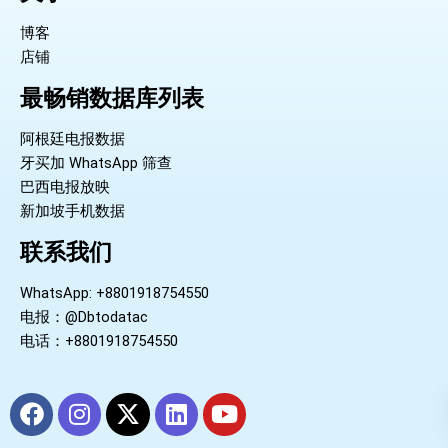
博客
店铺
最畅销数据库列表
阿根廷电报数据
牙买加 WhatsApp 筛查
巴西电报放映
新加坡手机数据
联系我们
WhatsApp: +8801918754550
电报：@Dbtodatac
电话：+8801918754550
F
I
X
L
Y
a
n
-
i
o