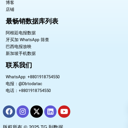
博客
店铺
最畅销数据库列表
阿根廷电报数据
牙买加 WhatsApp 筛查
巴西电报放映
新加坡手机数据
联系我们
WhatsApp: +8801918754550
电报：@Dbtodatac
电话：+8801918754550
F
I
X
L
Y
a
n
-
i
o
c
s
t
n
u
版权所有 © 2025 TG 到数据