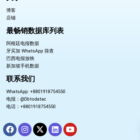
博客
店铺
最畅销数据库列表
阿根廷电报数据
牙买加 WhatsApp 筛查
巴西电报放映
新加坡手机数据
联系我们
WhatsApp: +8801918754550
电报：@Dbtodatac
电话：+8801918754550
F
I
X
L
Y
a
n
-
i
o