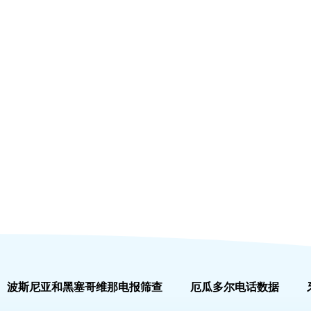
波斯尼亚和黑塞哥维那电报筛查
厄瓜多尔电话数据