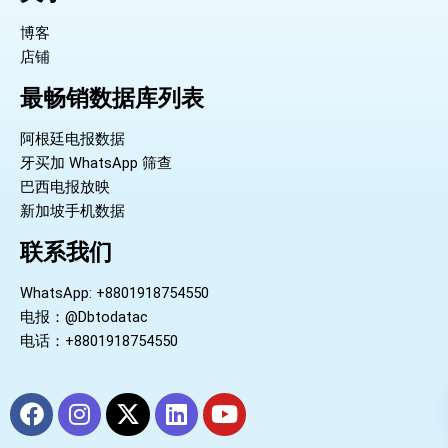
博客
店铺
最畅销数据库列表
阿根廷电报数据
牙买加 WhatsApp 筛查
巴西电报放映
新加坡手机数据
联系我们
WhatsApp: +8801918754550
电报：@Dbtodatac
电话：+8801918754550
F
I
X
L
Y
a
n
-
i
o