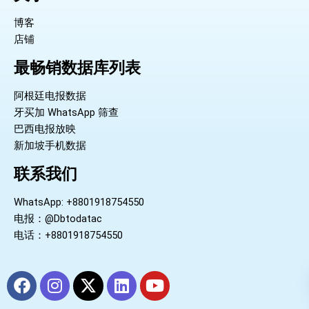
博客
店铺
最畅销数据库列表
阿根廷电报数据
牙买加 WhatsApp 筛查
巴西电报放映
新加坡手机数据
联系我们
WhatsApp: +8801918754550
电报：@Dbtodatac
电话：+8801918754550
F
I
X
L
Y
a
n
-
i
o