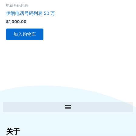
电话号码列表
伊朗电话号码列表 50 万
$
1,000.00
加入购物车
关于