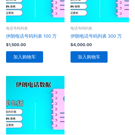
电话号码列表
电话号码列表
伊朗电话号码列表 100 万
伊朗电话号码列表 300 万
$
1,500.00
$
4,000.00
加入购物车
加入购物车