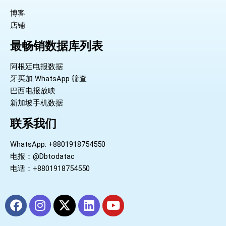
博客
店铺
最畅销数据库列表
阿根廷电报数据
牙买加 WhatsApp 筛查
巴西电报放映
新加坡手机数据
联系我们
WhatsApp: +8801918754550
电报：@Dbtodatac
电话：+8801918754550
F
I
X
L
Y
a
n
-
i
o
c
s
t
n
u