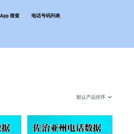
sApp 筛查
电话号码列表