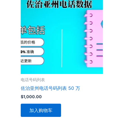
电话号码列表
佐治亚州电话号码列表 50 万
$
1,000.00
加入购物车