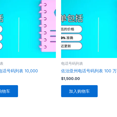
表
电话号码列表
话号码列表 10,000
佐治亚州电话号码列表 100 万
$
1,500.00
购物车
加入购物车