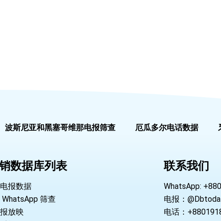
波斯尼亚和黑塞哥维那电报筛查
厄瓜多尔电话数据
销数据库列表
联系我们
电报数据
WhatsApp: +88
WhatsApp 筛查
电报：@Dbtoda
报放映
电话：+8801918