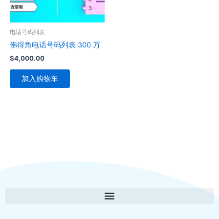
电话号码列表
佛得角电话号码列表 300 万
$
4,000.00
加入购物车