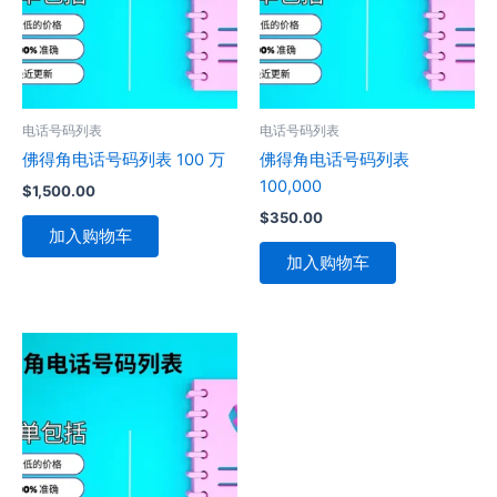
电话号码列表
电话号码列表
佛得角电话号码列表 100 万
佛得角电话号码列表
100,000
$
1,500.00
$
350.00
加入购物车
加入购物车