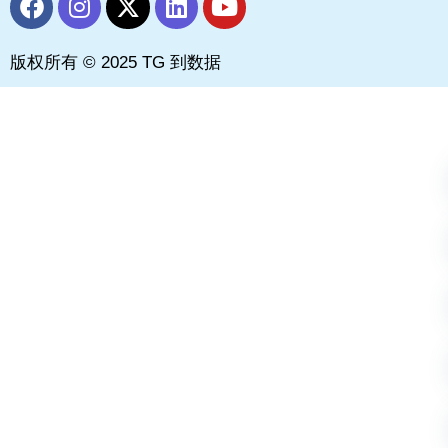
a
n
-
i
o
c
s
t
n
u
版权所有 © 2025 TG 到数据
e
t
w
k
t
b
a
i
e
u
o
g
t
d
b
o
r
t
i
e
k
a
e
n
m
r