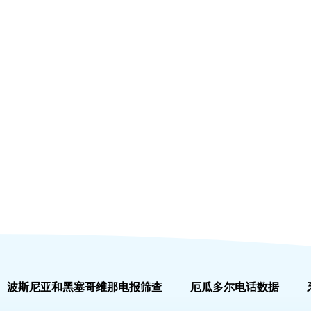
波斯尼亚和黑塞哥维那电报筛查
厄瓜多尔电话数据