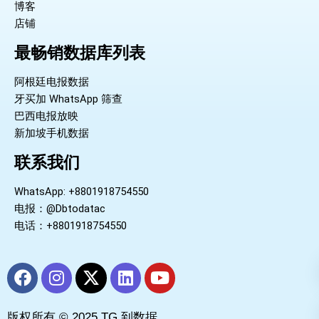
博客
店铺
最畅销数据库列表
阿根廷电报数据
牙买加 WhatsApp 筛查
巴西电报放映
新加坡手机数据
联系我们
WhatsApp: +8801918754550
电报：@Dbtodatac
电话：+8801918754550
F
I
X
L
Y
a
n
-
i
o
c
s
t
n
u
版权所有 © 2025 TG 到数据