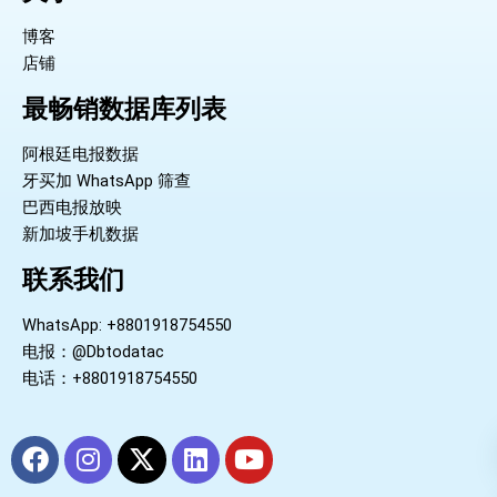
博客
店铺
最畅销数据库列表
阿根廷电报数据
牙买加 WhatsApp 筛查
巴西电报放映
新加坡手机数据
联系我们
WhatsApp: +8801918754550
电报：@Dbtodatac
电话：+8801918754550
F
I
X
L
Y
a
n
-
i
o