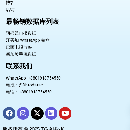
博客
店铺
最畅销数据库列表
阿根廷电报数据
牙买加 WhatsApp 筛查
巴西电报放映
新加坡手机数据
联系我们
WhatsApp: +8801918754550
电报：@Dbtodatac
电话：+8801918754550
F
I
X
L
Y
a
n
-
i
o
c
s
t
n
u
版权所有 © 2025 TG 到数据