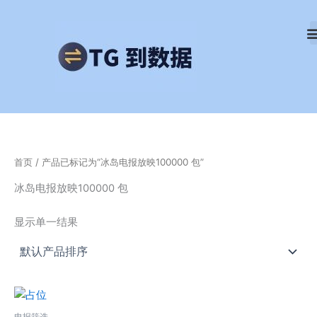
跳
至
内
容
首页
/ 产品已标记为“冰岛电报放映100000 包”
冰岛电报放映100000 包
显示单一结果
电报筛选