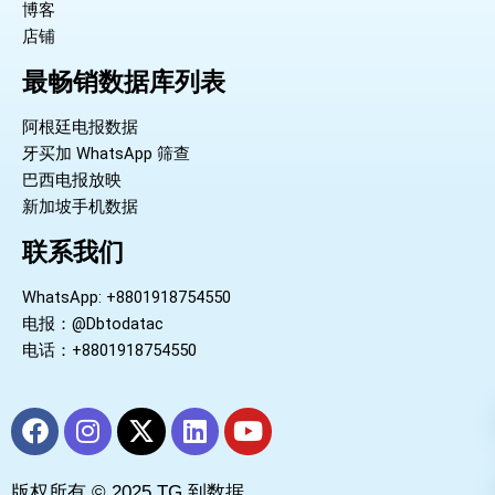
博客
店铺
最畅销数据库列表
阿根廷电报数据
牙买加 WhatsApp 筛查
巴西电报放映
新加坡手机数据
联系我们
WhatsApp: +8801918754550
电报：@Dbtodatac
电话：+8801918754550
F
I
X
L
Y
a
n
-
i
o
c
s
t
n
u
版权所有 © 2025 TG 到数据