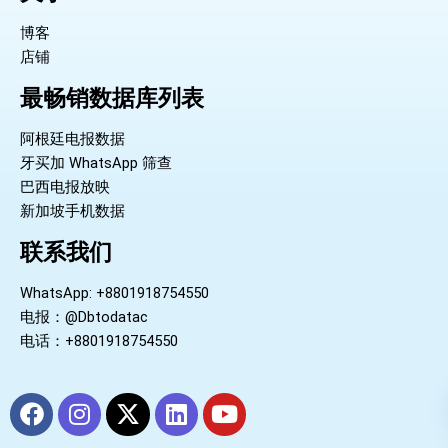
博客
店铺
最畅销数据库列表
阿根廷电报数据
牙买加 WhatsApp 筛查
巴西电报放映
新加坡手机数据
联系我们
WhatsApp: +8801918754550
电报：@Dbtodatac
电话：+8801918754550
F
I
X
L
Y
a
n
-
i
o