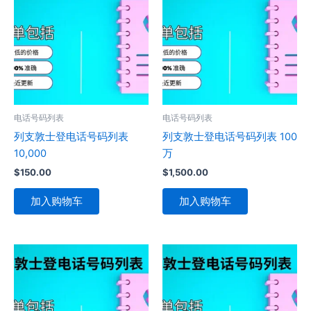
电话号码列表
电话号码列表
列支敦士登电话号码列表
列支敦士登电话号码列表 100
10,000
万
$
150.00
$
1,500.00
加入购物车
加入购物车