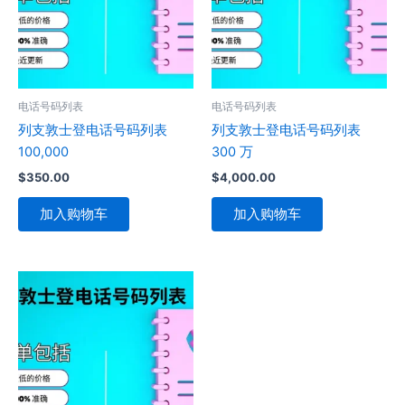
电话号码列表
电话号码列表
列支敦士登电话号码列表
列支敦士登电话号码列表
100,000
300 万
$
350.00
$
4,000.00
加入购物车
加入购物车