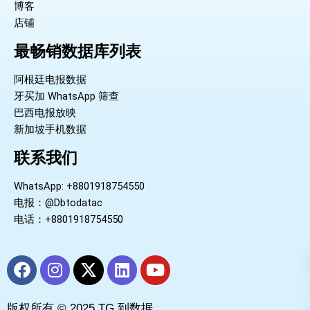
博客
店铺
最畅销数据库列表
阿根廷电报数据
牙买加 WhatsApp 筛查
巴西电报放映
新加坡手机数据
联系我们
WhatsApp: +8801918754550
电报：@Dbtodatac
电话：+8801918754550
F
I
X
L
Y
a
n
-
i
o
c
s
t
n
u
版权所有 © 2025 TG 到数据