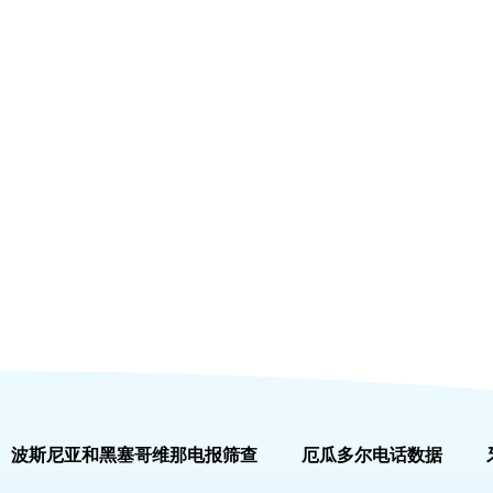
波斯尼亚和黑塞哥维那电报筛查
厄瓜多尔电话数据