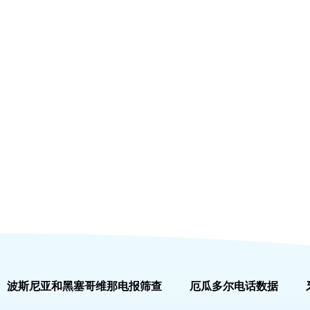
波斯尼亚和黑塞哥维那电报筛查
厄瓜多尔电话数据