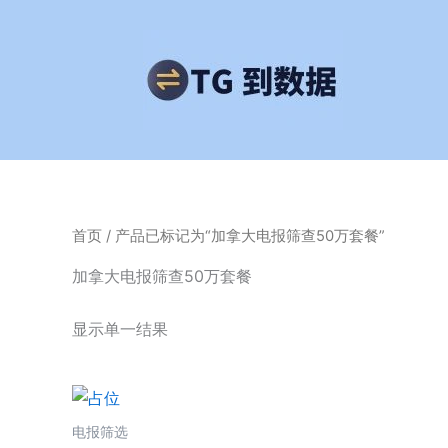
跳
至
内
容
首页
/ 产品已标记为“加拿大电报筛查50万套餐”
加拿大电报筛查50万套餐
显示单一结果
电报筛选