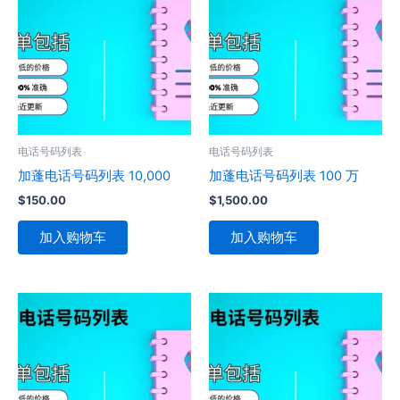
电话号码列表
电话号码列表
加蓬电话号码列表 10,000
加蓬电话号码列表 100 万
$
150.00
$
1,500.00
加入购物车
加入购物车