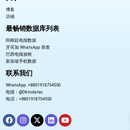
博客
店铺
最畅销数据库列表
阿根廷电报数据
牙买加 WhatsApp 筛查
巴西电报放映
新加坡手机数据
联系我们
WhatsApp: +8801918754550
电报：@Dbtodatac
电话：+8801918754550
F
I
X
L
Y
a
n
-
i
o