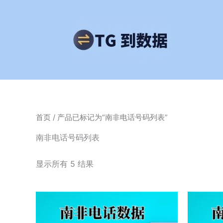
跳
至
内
容
首页
/ 产品已标记为“南非电话号码列表”
南非电话号码列表
显示所有 5 结果