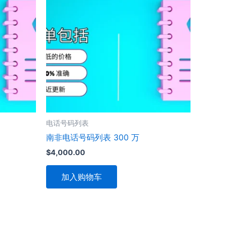
电话号码列表
南非电话号码列表 300 万
$
4,000.00
加入购物车