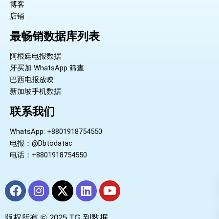
博客
店铺
最畅销数据库列表
阿根廷电报数据
牙买加 WhatsApp 筛查
巴西电报放映
新加坡手机数据
联系我们
WhatsApp: +8801918754550
电报：@Dbtodatac
电话：+8801918754550
F
I
X
L
Y
a
n
-
i
o
c
s
t
n
u
版权所有 © 2025 TG 到数据