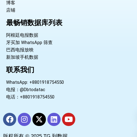
博客
店铺
最畅销数据库列表
阿根廷电报数据
牙买加 WhatsApp 筛查
巴西电报放映
新加坡手机数据
联系我们
WhatsApp: +8801918754550
电报：@Dbtodatac
电话：+8801918754550
F
I
X
L
Y
a
n
-
i
o
c
s
t
n
u
版权所有 © 2025 TG 到数据