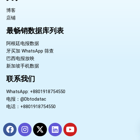
博客
店铺
最畅销数据库列表
阿根廷电报数据
牙买加 WhatsApp 筛查
巴西电报放映
新加坡手机数据
联系我们
WhatsApp: +8801918754550
电报：@Dbtodatac
电话：+8801918754550
F
I
X
L
Y
a
n
-
i
o