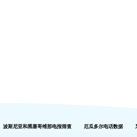
波斯尼亚和黑塞哥维那电报筛查
厄瓜多尔电话数据