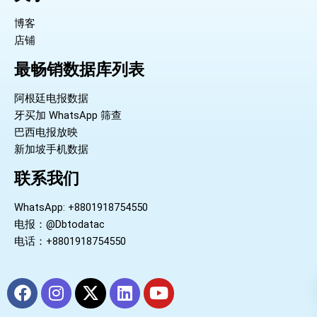
博客
店铺
最畅销数据库列表
阿根廷电报数据
牙买加 WhatsApp 筛查
巴西电报放映
新加坡手机数据
联系我们
WhatsApp: +8801918754550
电报：@Dbtodatac
电话：+8801918754550
F
I
X
L
Y
a
n
-
i
o