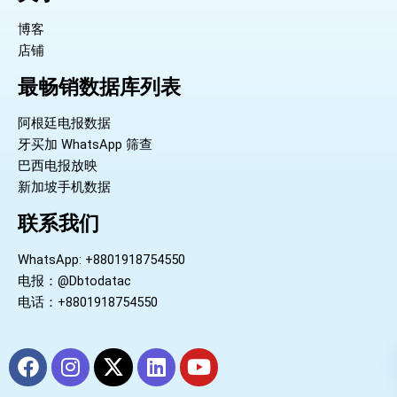
博客
店铺
最畅销数据库列表
阿根廷电报数据
牙买加 WhatsApp 筛查
巴西电报放映
新加坡手机数据
联系我们
WhatsApp: +8801918754550
电报：@Dbtodatac
电话：+8801918754550
F
I
X
L
Y
a
n
-
i
o