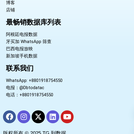
博客
店铺
最畅销数据库列表
阿根廷电报数据
牙买加 WhatsApp 筛查
巴西电报放映
新加坡手机数据
联系我们
WhatsApp: +8801918754550
电报：@Dbtodatac
电话：+8801918754550
F
I
X
L
Y
a
n
-
i
o
c
s
t
n
u
版权所有 © 2025 TG 到数据