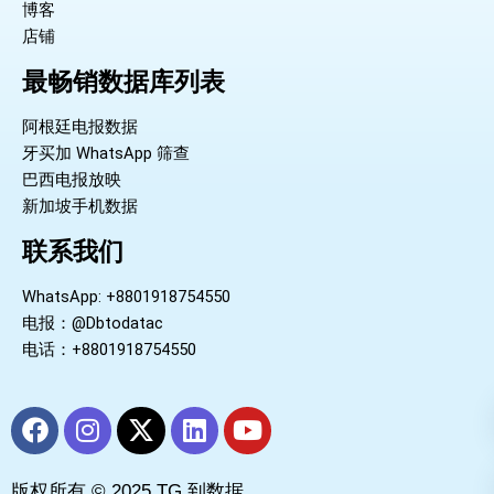
博客
店铺
最畅销数据库列表
阿根廷电报数据
牙买加 WhatsApp 筛查
巴西电报放映
新加坡手机数据
联系我们
WhatsApp: +8801918754550
电报：@Dbtodatac
电话：+8801918754550
F
I
X
L
Y
a
n
-
i
o
c
s
t
n
u
版权所有 © 2025 TG 到数据