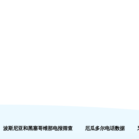
波斯尼亚和黑塞哥维那电报筛查
厄瓜多尔电话数据