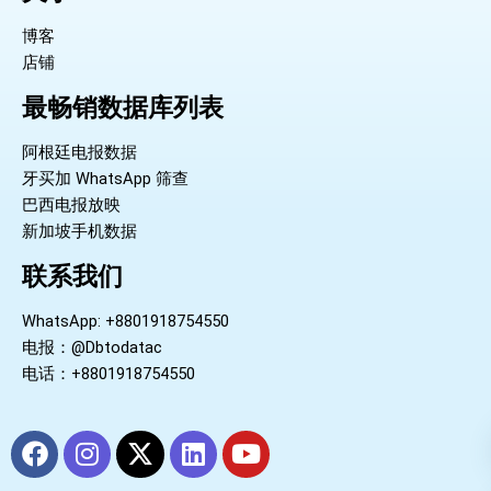
博客
店铺
最畅销数据库列表
阿根廷电报数据
牙买加 WhatsApp 筛查
巴西电报放映
新加坡手机数据
联系我们
WhatsApp: +8801918754550
电报：@Dbtodatac
电话：+8801918754550
F
I
X
L
Y
a
n
-
i
o