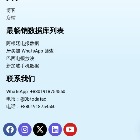
博客
店铺
最畅销数据库列表
阿根廷电报数据
牙买加 WhatsApp 筛查
巴西电报放映
新加坡手机数据
联系我们
WhatsApp: +8801918754550
电报：@Dbtodatac
电话：+8801918754550
F
I
X
L
Y
a
n
-
i
o