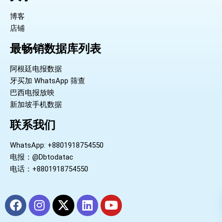
博客
店铺
最畅销数据库列表
阿根廷电报数据
牙买加 WhatsApp 筛查
巴西电报放映
新加坡手机数据
联系我们
WhatsApp: +8801918754550
电报：@Dbtodatac
电话：+8801918754550
F
I
X
L
Y
a
n
-
i
o