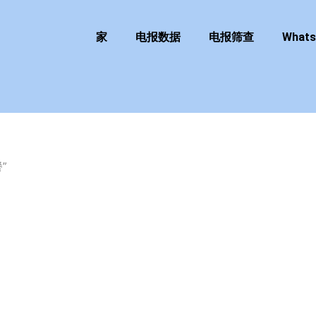
家
电报数据
电报筛查
What
”