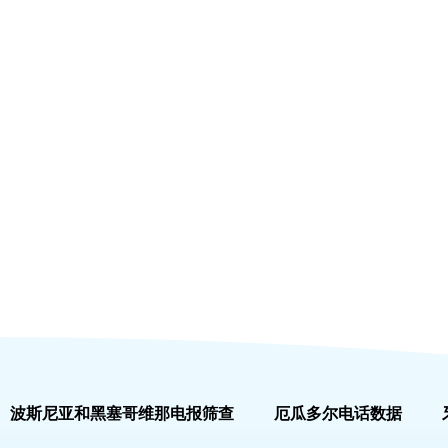
波斯尼亚和黑塞哥维那电报筛查
厄瓜多尔电话数据