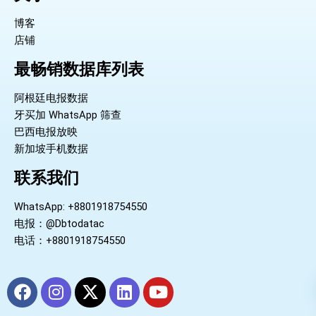
博客
店铺
最畅销数据库列表
阿根廷电报数据
牙买加 WhatsApp 筛查
巴西电报放映
新加坡手机数据
联系我们
WhatsApp: +8801918754550
电报：@Dbtodatac
电话：+8801918754550
F
I
X
L
Y
a
n
-
i
o