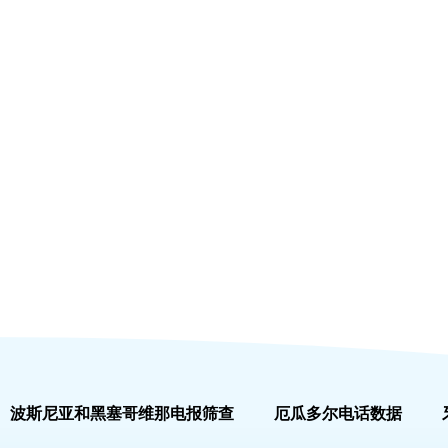
波斯尼亚和黑塞哥维那电报筛查
厄瓜多尔电话数据