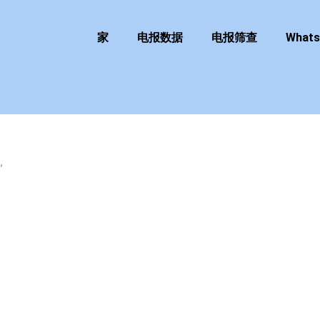
家
电报数据
电报筛查
What
”