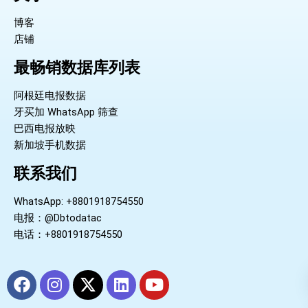
博客
店铺
最畅销数据库列表
阿根廷电报数据
牙买加 WhatsApp 筛查
巴西电报放映
新加坡手机数据
联系我们
WhatsApp: +8801918754550
电报：@Dbtodatac
电话：+8801918754550
F
I
X
L
Y
a
n
-
i
o