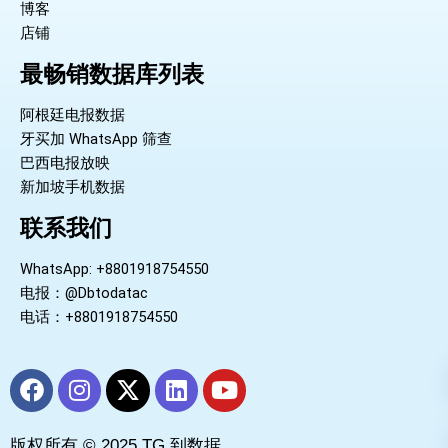
博客
店铺
最畅销数据库列表
阿根廷电报数据
牙买加 WhatsApp 筛查
巴西电报放映
新加坡手机数据
联系我们
WhatsApp: +8801918754550
电报：@Dbtodatac
电话：+8801918754550
F
I
X
L
Y
a
n
-
i
o
c
s
t
n
u
版权所有 © 2025 TG 到数据