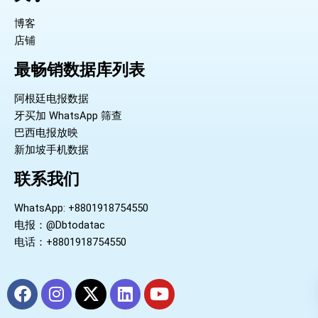
博客
店铺
最畅销数据库列表
阿根廷电报数据
牙买加 WhatsApp 筛查
巴西电报放映
新加坡手机数据
联系我们
WhatsApp: +8801918754550
电报：@Dbtodatac
电话：+8801918754550
F
I
X
L
Y
a
n
-
i
o