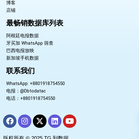
博客
店铺
最畅销数据库列表
阿根廷电报数据
牙买加 WhatsApp 筛查
巴西电报放映
新加坡手机数据
联系我们
WhatsApp: +8801918754550
电报：@Dbtodatac
电话：+8801918754550
F
I
X
L
Y
a
n
-
i
o
c
s
t
n
u
版权所有 © 2025 TG 到数据