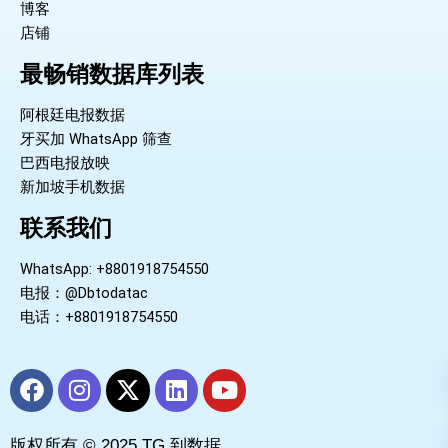
博客
店铺
最畅销数据库列表
阿根廷电报数据
牙买加 WhatsApp 筛查
巴西电报放映
新加坡手机数据
联系我们
WhatsApp: +8801918754550
电报：@Dbtodatac
电话：+8801918754550
F
I
X
L
Y
a
n
-
i
o
c
s
t
n
u
版权所有 © 2025 TG 到数据