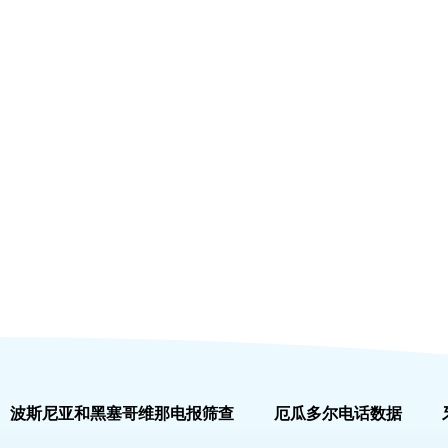
波斯尼亚和黑塞哥维那电报筛查
厄瓜多尔电话数据