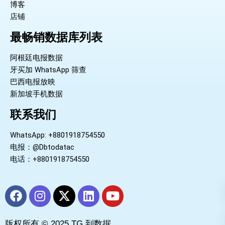
博客
店铺
最畅销数据库列表
阿根廷电报数据
牙买加 WhatsApp 筛查
巴西电报放映
新加坡手机数据
联系我们
WhatsApp: +8801918754550
电报：@Dbtodatac
电话：+8801918754550
F
I
X
L
Y
a
n
-
i
o
c
s
t
n
u
版权所有 © 2025 TG 到数据