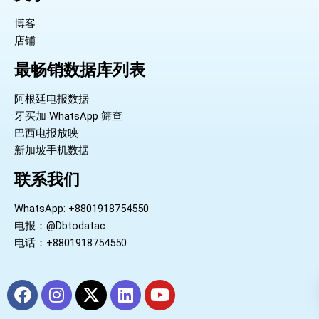
博客
店铺
最畅销数据库列表
阿根廷电报数据
牙买加 WhatsApp 筛查
巴西电报放映
新加坡手机数据
联系我们
WhatsApp: +8801918754550
电报：@Dbtodatac
电话：+8801918754550
F
I
X
L
Y
a
n
-
i
o