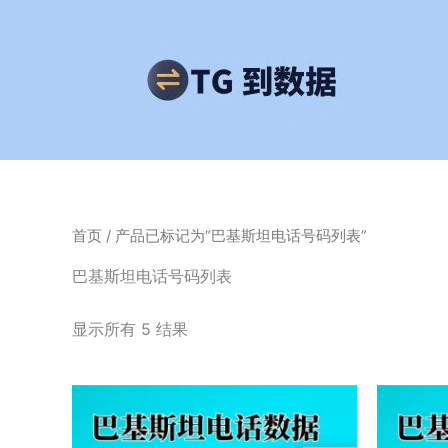
跳
至
内
容
首页
/ 产品已标记为“巴基斯坦电话号码列表”
巴基斯坦电话号码列表
显示所有 5 结果