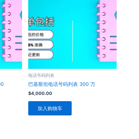
电话号码列表
0
巴基斯坦电话号码列表 300 万
$
4,000.00
加入购物车