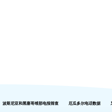
波斯尼亚和黑塞哥维那电报筛查
厄瓜多尔电话数据